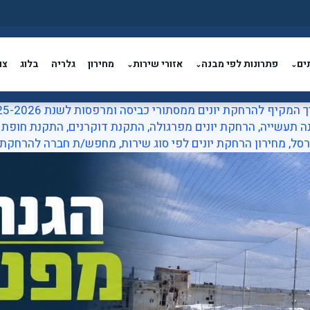
ים
פתרונות לפי מבנה
אזורי שירות
מחירון
גלריה
בלוג
צו
⌄
⌄
⌄
המקיף להרחקת יונים ממסתורי כביסה ומרפסות לשנת 2025-2026
ה תעשייה
,
הרחקת יונים מפרגולה
,
התקנת דוקרנים
,
התקנת חופת ר
רסל
,
מחירון הרחקת יונים לפי סוג שירות
,
מחפש/ת חברה להרחקת י