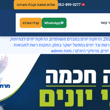
052-899-0277
שלחו תמונה וקבלו הערכה
ר קשר
WhatsApp
קבלו הערכה
,
הרחקת יונים במבנים משותפים
,
הרחקת יונים לצמיתות
,
שת נגד יונים במפעל ישקר בתפן
,
התקנת רשת למבואות
ונים
,
מרחיקי היונים
/ מאת
admin