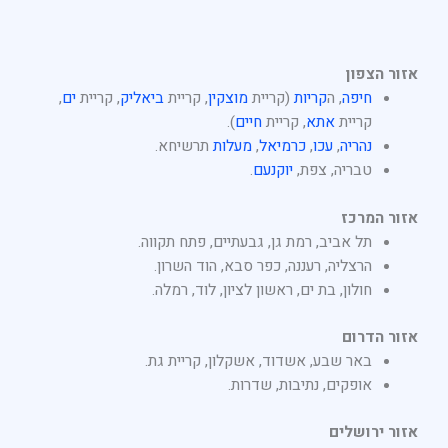
אזור הצפון
חיפה
, ה
קריות
(קריית
מוצקין
, קריית
ביאליק
, קריית
ים
,
קריית
אתא
, קריית
חיים
).
נהריה
,
עכו
,
כרמיאל
,
מעלות
תרשיחא.
טבריה, צפת,
יוקנעם
.
אזור המרכז
תל אביב, רמת גן, גבעתיים, פתח תקווה.
הרצליה, רעננה, כפר סבא, הוד השרון.
חולון, בת ים, ראשון לציון, לוד, רמלה.
אזור הדרום
באר שבע, אשדוד, אשקלון, קריית גת.
אופקים, נתיבות, שדרות.
אזור ירושלים