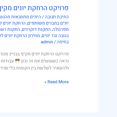
פרויקט הרחקת יונים מקיף 
פרויקט
הרחקת
כתיבת תגובה
/
היונים מתחבאות מהגשם
יונים
יונים במבנים משותפים
,
הרחקת יונים ל
מקיף
מפרגולה
,
התקנת דוקרנים
,
התקנת רשת 
בבניין
בגובה נגד יונים
,
מחירון הרחקת יונים לפ
בחיפה
/
admin
מגורים
בחיפה
פרויקט הרחקת יונים מקיף בבניין מגור
נראה כשעושים את זה נכון
עבודות ה
ולהשאיר לשלשת בין הקומות.בלי סגיר
Read More »