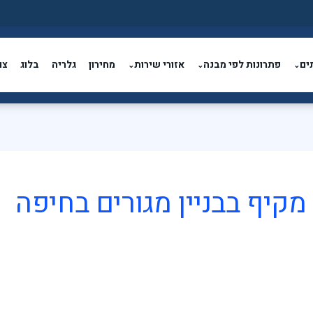
ים
פתרונות לפי מבנה
אזורי שירות
מחירון
גלריה
בלוג
צו
⌄
⌄
⌄
מקיף בבניין מגורים בחיפה