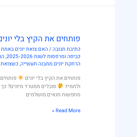
פותחים את הקיץ בלי יונים
פותחים
את
כתיבת תגובה
/
האם צואת יונים באמת 
הקיץ
כביסה ומרפסות לשנת 2025-2026
,
הר
בלי
הרחקת יונים ממבנה תעשייה
,
כשצואת י
יונים
פותחים את הקיץ בלי יונים
פותחים א
ולתמיד
סובלים ממטרד מיונים? כך 
מחפשות תנאים מושלמים
Read More »