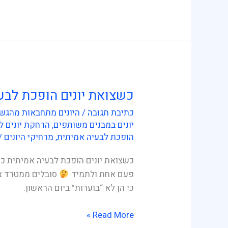
כשצואת יונים הופכת לבע
כשצואת
יונים
כתיבת תגובה
/
היונים מתחבאות מהגשם
הופכת
יונים במבנים משותפים
,
הרחקת יונים ל
לבעיה
הופכת לבעיה אמיתית
,
מרחיקי היונים
/
אמיתית
כשצואת יונים הופכת לבעיה אמיתית כש
פעם אחת ולתמיד
סובלים ממטרד צו
כי הן לא “בוערות” ביום הראשון.
Read More »