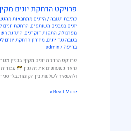
פרויקט הרחקת יונים מקיף 
פרויקט
הרחקת
כתיבת תגובה
/
היונים מתחבאות מהגשם
יונים
יונים במבנים משותפים
,
הרחקת יונים ל
מקיף
מפרגולה
,
התקנת דוקרנים
,
התקנת רשת 
בבניין
בגובה נגד יונים
,
מחירון הרחקת יונים לפ
בחיפה
/
admin
מגורים
בחיפה
פרויקט הרחקת יונים מקיף בבניין מגור
נראה כשעושים את זה נכון
עבודות ה
ולהשאיר לשלשת בין הקומות.בלי סגיר
Read More »