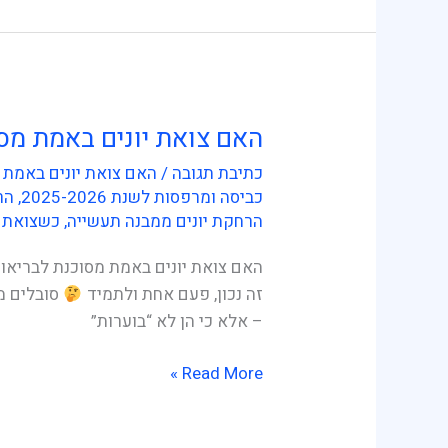
האם צואת יונים באמת מס
האם
צואת
כתיבת תגובה
/
האם צואת יונים באמת 
יונים
כביסה ומרפסות לשנת 2025-2026
,
הר
באמת
הרחקת יונים ממבנה תעשייה
,
כשצואת י
מסוכנת
האם צואת יונים באמת מסוכנת לבריאות
לבריאות?
זה נכון, פעם אחת ולתמיד
סובלים ממ
– אלא כי הן לא “בוערות”
Read More »