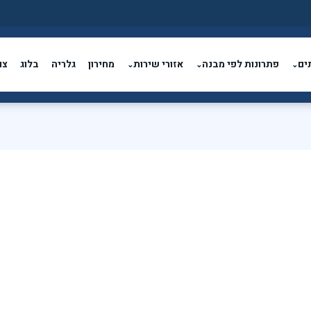
ים
פתרונות לפי מבנה
אזורי שירות
מחירון
גלריה
בלוג
צו
⌄
⌄
⌄