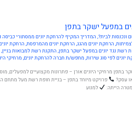
ים במפעל ישקר בתפן
 ונכנסות לבית?
,
המדריך המקיף להרחקת יונים ממסתורי כביסה ומרפסות
צמיתות
,
הרחקת יונים מהגג
,
הרחקת יונים מהמרפסת
,
הרחקת יונים
 רשת נגד יונים במפעל ישקר בתפן
,
התקנת רשת למבואות בניין
,
 יונים לפי סוג שירות
,
מחפש/ת חברה להרחקת יונים
,
מרחיקי היו
ר בתפן מרחיקי היונים אורן – פתרונות מקצועיים למפעלים, מוס
או עסק?
פרויקט מיוחד בתפן – בניית חופת רשת מעל מתחם הצ
מטרה הייתה:
למנוע