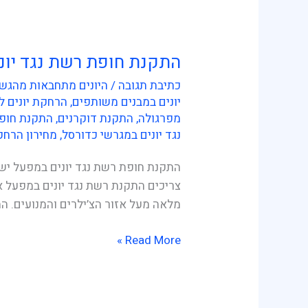
התקנת חופת רשת נגד יונ
התקנת
חופת
כתיבת תגובה
/
היונים מתחבאות מהגשם
רשת
יונים במבנים משותפים
,
הרחקת יונים ל
נגד
מפרגולה
,
התקנת דוקרנים
,
התקנת חופת
יונים
נגד יונים במגרשי כדורסל
,
מחירון הרחקת
במפעל
התקנת חופת רשת נגד יונים במפעל ישק
ישקר
צריכים התקנת רשת נגד יונים במפעל 
בתפן
מלאה מעל אזור הצ’ילרים והמנועים. ה
Read More »