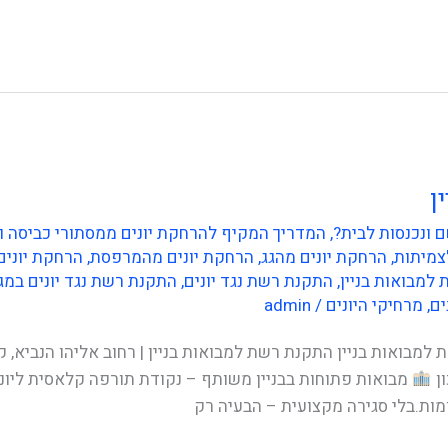
ן
 ונכנסות לבית?
,
המדריך המקיף להרחקת יונים ממסתורי כביסה ומרפסות
צמיתות
,
הרחקת יונים מהגג
,
הרחקת יונים מהמרפסת
,
הרחקת יונים
למבואות בניין
,
התקנת רשת נגד יונים
,
התקנת רשת נגד יונים במג
ים
,
מרחיקי היונים
/
admin
למבואות בניין התקנת רשת למבואות בניין | רחוב אליהו הנביא, 
ון
מבואות פתוחות בבניין משותף – נקודת תורפה קלאסית ליונ
מות.בלי סגירה מקצועית – הבעיה רק