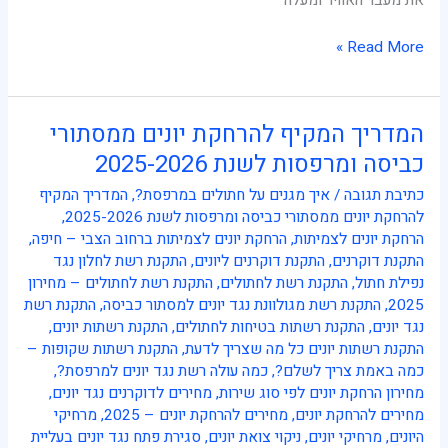
את מעבר האוויר ומעלה
Read More »
המדריך המקיף להרחקת יונים ממסתורי
המדריך
המקיף
כביסה ומרפסות לשנת 2025-2026
להרחקת
כתיבת תגובה
/
איך מגנים על חתולים במרפסת?
,
המדריך המקיף
יונים
להרחקת יונים ממסתורי כביסה ומרפסות לשנת 2025-2026
,
ממסתורי
הרחקת יונים לצמיתות
,
הרחקת יונים לצמיתות ברחוב הצבי – חיפה
,
כביסה
התקנת דוקרנים
,
התקנת דוקרנים ליונים
,
התקנת רשת לחלון נגד
ומרפסות
נפילת חתול
,
התקנת רשת לחתולים
,
התקנת רשת לחתולים – מחירון
לשנת
2025
,
התקנת רשת מגולוונת נגד יונים למסתור כביסה
,
התקנת רשת
2025-
נגד יונים
,
התקנת רשתות בטיחות לחתולים
,
התקנת רשתות יונים
,
2026
התקנת רשתות יונים כל מה שצריך לדעת
,
התקנת רשתות שקופות –
כמה באמת צריך לשלם?
,
כמה עולה רשת נגד יונים למרפסת?
,
מחירון הרחקת יונים לפי סוג שירות
,
מחירים לדוקרנים נגד יונים
,
מחירים להרחקת יונים
,
מחירים להרחקת יונים – 2025
,
מרחיקי
היונים
,
מרחיקי יונים
,
ניקוי צואת יונים
,
סגירת פתח נגד יונים בעליית