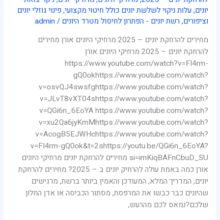
יונים
,
עלות ניקוי לשלשת יונים כולל חיטוי מקצועי
,
פינוי גוזלי יונים
וציפורים
,
רשת יונים - הפתרון לחיסול מטרד היונים
/
admin
מחירים להרחקת יונים – 2025 מרחיקי היונים אורן מחירים
להרחקת יונים – 2025 מרחיקי היונים אורן
https://www.youtube.com/watch?v=FI4rm-
gQ0okhttps://www.youtube.com/watch?
v=osvQJ4swsfghttps://www.youtube.com/watch?
v=JLvT8vXT04shttps://www.youtube.com/watch?
v=QGi6n_6EoYA https://www.youtube.com/watch?
v=xu2Qa6jyKmMhttps://www.youtube.com/watch?
v=AcogB5EJWHchttps://www.youtube.com/watch?
v=FI4rm-gQ0ok&t=2shttps://youtu.be/QGi6n_6EoYA?
si=imKiqBAFnCbuD_SU מחירים להרחקת יונים מרחיקי היונים
אורן כמה באמת עולה להרחיק יונים ב – 2025? מחירים להרחקת
יונים, המדריך המלא, המעודכן והאמין ביותר ברשת, מרגישים
שהיונים כבר כבשו את המרפסת, מסתור הכביסה או אדן החלון
שלכם?נמאס לכם מהרעש,