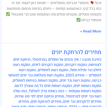
נכס!
מסתורי הכביסה מתמלאים – ואנחנו כאן לעצור את זה
כמו בכל קיץ, כשהשמש קופחת – היונים בורחות מהחום ומחפשות
מקומות מוצלים, שקטים ונוחים.ומה המקומות שהן הכי אוהבות?
מסתורי כביסה
Read More »
מחירים להרחקת יונים
מחירים
להרחקת
כתיבת תגובה
/
איך מגנים על חתולים במרפסת?
,
הרחקת יונים
יונים
לצמיתות
,
התקנת דוקרנים
,
התקנת דוקרנים ליונים
,
התקנת רשת
לחלון נגד נפילת חתול
,
התקנת רשת לחתולים
,
התקנת רשת
לחתולים – מחירון 2025
,
התקנת רשת מגולוונת נגד יונים למסתור
כביסה
,
התקנת רשת נגד יונים
,
התקנת רשתות בטיחות לחתולים
,
התקנת רשתות יונים
,
התקנת רשתות יונים כל מה שצריך לדעת
,
התקנת רשתות שקופות – כמה באמת צריך לשלם?
,
כמה עולה
רשת נגד יונים למרפסת?
,
מחירון הרחקת יונים לפי סוג שירות
,
מחירים לדוקרנים נגד יונים
,
מחירים להרחקת יונים
,
מחירים
להרחקת יונים – 2025
,
מרחיקי היונים
,
מרחיקי יונים
,
ניקוי צואת