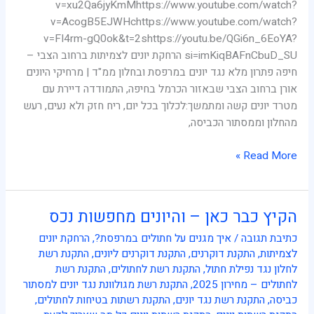
v=xu2Qa6jyKmMhttps://www.youtube.com/watch?
v=AcogB5EJWHchttps://www.youtube.com/watch?
v=FI4rm-gQ0ok&t=2shttps://youtu.be/QGi6n_6EoYA?
si=imKiqBAFnCbuD_SU הרחקת יונים לצמיתות ברחוב הצבי –
חיפה פתרון מלא נגד יונים במרפסת ובחלון ממ"ד | מרחיקי היונים
אורן ברחוב הצבי שבאזור הכרמל בחיפה, התמודדה דיירת עם
מטרד יונים קשה ומתמשך:לכלוך בכל יום, ריח חזק ולא נעים, רעש
מהחלון וממסתור הכביסה,
Read More »
הקיץ כבר כאן – והיונים מחפשות נכס
הקיץ
כבר
כתיבת תגובה
/
איך מגנים על חתולים במרפסת?
,
הרחקת יונים
כאן
לצמיתות
,
התקנת דוקרנים
,
התקנת דוקרנים ליונים
,
התקנת רשת
–
לחלון נגד נפילת חתול
,
התקנת רשת לחתולים
,
התקנת רשת
והיונים
לחתולים – מחירון 2025
,
התקנת רשת מגולוונת נגד יונים למסתור
מחפשות
כביסה
,
התקנת רשת נגד יונים
,
התקנת רשתות בטיחות לחתולים
,