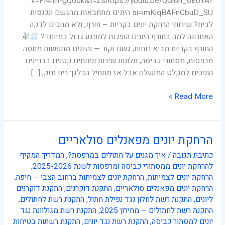
v=FI4rm-gQ0ok&t=2shttps://youtu.be/QGi6n_6EoYA?
si=imKiqBAFnCbuD_SU היונים מתחבאות מהגשם ונכנסות
לבית? שירותי הרחקת יונים בקריות – חורף, ולא מחכים לדקה
האחרונה למה בחורף היונים הופכות למפגע גדול במיוחד?
החורף בקריות מביא רוחות, גשם וקור — והיונים מחפשות מחסה.
מרפסות, מסתורי כביסה, חלונות שירות ופתחים קטנים בבניינים
הופכים למקלט המושלם.אבל אז מתחיל הבלגן: ריח חזק, […]
Read More »
הרחקת יונים מפאנלים סולאריים
הרחקת
יונים
כתיבת תגובה
/
איך מגנים על חתולים במרפסת?
,
המדריך המקיף
מפאנלים
להרחקת יונים ממסתורי כביסה ומרפסות לשנת 2025-2026
,
סולאריים
הרחקת יונים לצמיתות
,
הרחקת יונים לצמיתות ברחוב הצבי – חיפה
,
הרחקת יונים מפאנלים סולאריים
,
התקנת דוקרנים
,
התקנת דוקרנים
ליונים
,
התקנת רשת לחלון נגד נפילת חתול
,
התקנת רשת לחתולים
,
התקנת רשת לחתולים – מחירון 2025
,
התקנת רשת מגולוונת נגד
יונים למסתור כביסה
,
התקנת רשת נגד יונים
,
התקנת רשתות בטיחות