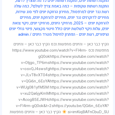
נכס
התקנת רשתות יונים
,
התקנת רשתות יונים כל מה שצריך לדעת
,
התקנת רשתות שקופות – כמה באמת צריך לשלם?
,
כמה עולה
רשת נגד יונים למרפסת?
,
מחירון הרחקת יונים לפי סוג שירות
,
מחירים לדוקרנים נגד יונים
,
מחירים להרחקת יונים
,
מחירים
להרחקת יונים – 2025
,
מרחיקי היונים
,
מרחיקי יונים
,
ניקוי צואת
יונים
,
עלות ניקוי לשלשת יונים כולל חיטוי מקצועי
,
פינוי גוזלי יונים
וציפורים
,
רשת יונים - הפתרון לחיסול מטרד היונים
/
admin
הקיץ כבר כאן – והיונים מחפשות נכס הקיץ כבר כאן – והיונים
מחפשות נכס https://www.youtube.com/watch?v=FI4rm-
gQ0okhttps://www.youtube.com/watch?
v=Otjgo_TP6mshttps://www.youtube.com/watch?
v=osvQJ4swsfghttps://www.youtube.com/watch?
v=JLvT8vXT04shttps://www.youtube.com/watch?
v=QGi6n_6EoYAhttps://www.youtube.com/watch?
v=WUg081yfMSM https://www.youtube.com/watch?
v=xu2Qa6jyKmMhttps://www.youtube.com/watch?
v=AcogB5EJWHchttps://www.youtube.com/watch?
v=FI4rm-gQ0ok&t=2shttps://youtu.be/QGi6n_6EoYA?
si=imKiqBAFnCbuD_SU
הקיץ כבר כאן – והיונים מחפשות