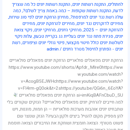
לחתולים
,
התקנת רשתות יונים
,
התקנת רשתות יונים כל מה שצריך
לדעת
,
התקנת רשתות שקופות – כמה באמת צריך לשלם?
,
כמה
עולה רשת נגד יונים למרפסת?
,
מחירון הרחקת יונים לפי סוג שירות
,
מחירים לדוקרנים נגד יונים
,
מחירים להרחקת יונים
,
מחירים
להרחקת יונים – 2025
,
מרחיקי היונים
,
מרחיקי יונים
,
ניקוי צואת
יונים
,
סגירת פתח נגד יונים בעליית גג בקריית טבעון
,
עלות ניקוי
לשלשת יונים כולל חיטוי מקצועי
,
פינוי גוזלי יונים וציפורים
,
רשת
יונים - הפתרון לחיסול מטרד היונים
/
admin
הרחקת יונים מפאנלים סולאריים הרחקת יונים מפאנלים סולאריים
https://www.youtube.com/shorts/Apfdr_MIre0https://ww
w.youtube.com/watch?
v=AcogB5EJWHchttps://www.youtube.com/watch?
v=FI4rm-gQ0ok&t=2shttps://youtu.be/QGi6n_6EoYA?
si=imKiqBAFnCbuD_SU הרחקת יונים מפאנלים סולאריים
למה חייבים להרחיק יונים מפאנלים סולאריים? הנזקים שקורים בלי
שתבחינו יונים אוהבות מערכות סולאריות — הן חמות, מוגנות, ויש
להן מספיק מקום להטיל ביצים ולקנן.הבעיה? הנזק שנוצר שם
פשוט מטורף: הצואה חומצית ושוחקת את החיבורים הצואה חוסמת