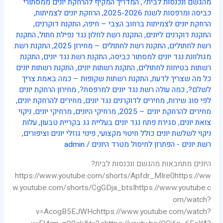
מהגשם ונכנסות לבית?
,
המדריך המקיף להרחקת יונים ממסתורי
ונכנסות
כביסה ומרפסות לשנת 2025-2026
,
הרחקת יונים לצמיתות
,
לבית?
הרחקת יונים לצמיתות ברחוב הצבי – חיפה
,
התקנת דוקרנים
,
התקנת דוקרנים ליונים
,
התקנת רשת לחלון נגד נפילת חתול
,
התקנת
רשת לחתולים
,
התקנת רשת לחתולים – מחירון 2025
,
התקנת רשת
מגולוונת נגד יונים למסתור כביסה
,
התקנת רשת נגד יונים
,
התקנת
רשתות בטיחות לחתולים
,
התקנת רשתות יונים
,
התקנת רשתות יונים
כל מה שצריך לדעת
,
התקנת רשתות שקופות – כמה באמת צריך
לשלם?
,
כמה עולה רשת נגד יונים למרפסת?
,
מחירון הרחקת יונים
לפי סוג שירות
,
מחירים לדוקרנים נגד יונים
,
מחירים להרחקת יונים
,
מחירים להרחקת יונים – 2025
,
מרחיקי היונים
,
מרחיקי יונים
,
ניקוי
צואת יונים
,
סגירת פתח נגד יונים בעליית גג בקריית טבעון
,
עלות
ניקוי לשלשת יונים כולל חיטוי מקצועי
,
פינוי גוזלי יונים וציפורים
,
רשת יונים - הפתרון לחיסול מטרד היונים
/
admin
היונים מתחבאות מהגשם ונכנסות לבית?
https://www.youtube.com/shorts/Apfdr_MIre0https://ww
w.youtube.com/shorts/CgGDja_btsIhttps://www.youtube.c
om/watch?
v=AcogB5EJWHchttps://www.youtube.com/watch?