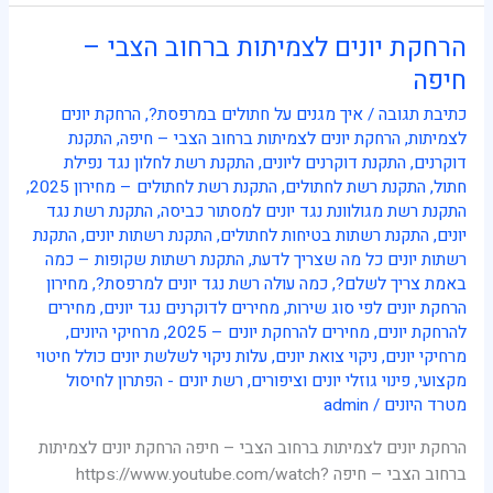
הרחקת יונים לצמיתות ברחוב הצבי –
הרחקת
יונים
חיפה
לצמיתות
כתיבת תגובה
/
איך מגנים על חתולים במרפסת?
,
הרחקת יונים
ברחוב
לצמיתות
,
הרחקת יונים לצמיתות ברחוב הצבי – חיפה
,
התקנת
הצבי
דוקרנים
,
התקנת דוקרנים ליונים
,
התקנת רשת לחלון נגד נפילת
–
חתול
,
התקנת רשת לחתולים
,
התקנת רשת לחתולים – מחירון 2025
,
חיפה
התקנת רשת מגולוונת נגד יונים למסתור כביסה
,
התקנת רשת נגד
יונים
,
התקנת רשתות בטיחות לחתולים
,
התקנת רשתות יונים
,
התקנת
רשתות יונים כל מה שצריך לדעת
,
התקנת רשתות שקופות – כמה
באמת צריך לשלם?
,
כמה עולה רשת נגד יונים למרפסת?
,
מחירון
הרחקת יונים לפי סוג שירות
,
מחירים לדוקרנים נגד יונים
,
מחירים
להרחקת יונים
,
מחירים להרחקת יונים – 2025
,
מרחיקי היונים
,
מרחיקי יונים
,
ניקוי צואת יונים
,
עלות ניקוי לשלשת יונים כולל חיטוי
מקצועי
,
פינוי גוזלי יונים וציפורים
,
רשת יונים - הפתרון לחיסול
מטרד היונים
/
admin
הרחקת יונים לצמיתות ברחוב הצבי – חיפה הרחקת יונים לצמיתות
ברחוב הצבי – חיפה https://www.youtube.com/watch?