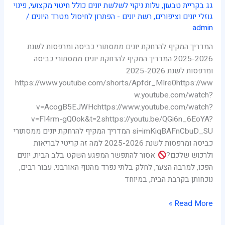
גג בקריית טבעון
,
עלות ניקוי לשלשת יונים כולל חיטוי מקצועי
,
פינוי
גוזלי יונים וציפורים
,
רשת יונים - הפתרון לחיסול מטרד היונים
/
admin
המדריך המקיף להרחקת יונים ממסתורי כביסה ומרפסות לשנת
2025-2026 המדריך המקיף להרחקת יונים ממסתורי כביסה
ומרפסות לשנת 2025-2026
https://www.youtube.com/shorts/Apfdr_MIre0https://ww
w.youtube.com/watch?
v=AcogB5EJWHchttps://www.youtube.com/watch?
v=FI4rm-gQ0ok&t=2shttps://youtu.be/QGi6n_6EoYA?
si=imKiqBAFnCbuD_SU המדריך המקיף להרחקת יונים ממסתורי
כביסה ומרפסות לשנת 2025-2026 למה זה קריטי לבריאות
ולרכוש שלכם?
אסור להתפשר המפגע השקט בלב הבית, יונים
הפכו, למרבה הצער, לחלק בלתי נפרד מהנוף האורבני. עבור רבים,
נוכחותן בקרבת הבית, במיוחד
Read More »