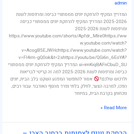
admin
המדריך המקיף להרחקת יונים ממסתורי כביסה ומרפסות לשנת
2025-2026 המדריך המקיף להרחקת יונים ממסתורי כביסה
ומרפסות לשנת 2025-2026
https://www.youtube.com/shorts/Apfdr_MIre0https://ww
w.youtube.com/watch?
v=AcogB5EJWHchttps://www.youtube.com/watch?
v=FI4rm-gQ0ok&t=2shttps://youtu.be/QGi6n_6EoYA?
si=imKiqBAFnCbuD_SU המדריך המקיף להרחקת יונים ממסתורי
כביסה ומרפסות לשנת 2025-2026 למה זה קריטי לבריאות
ולרכוש שלכם?
אסור להתפשר המפגע השקט בלב הבית, יונים
הפכו, למרבה הצער, לחלק בלתי נפרד מהנוף האורבני. עבור רבים,
נוכחותן בקרבת הבית, במיוחד
Read More »
הרחקת יונים לצמיתות ברחוב הצבי –
הרחקת