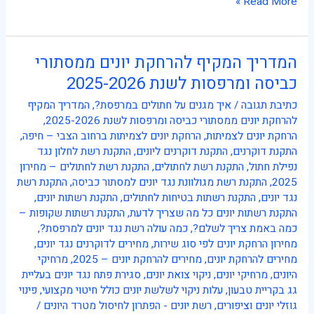
Read More »
המדריך המקיף להרחקת יונים ממסתורי
המדריך
המקיף
כביסה ומרפסות לשנת 2025-2026
להרחקת
כתיבת תגובה
/
איך מגנים על חתולים במרפסת?
,
המדריך המקיף
יונים
להרחקת יונים ממסתורי כביסה ומרפסות לשנת 2025-2026
,
ממסתורי
הרחקת יונים לצמיתות
,
הרחקת יונים לצמיתות ברחוב הצבי – חיפה
,
כביסה
התקנת דוקרנים
,
התקנת דוקרנים ליונים
,
התקנת רשת לחלון נגד
ומרפסות
נפילת חתול
,
התקנת רשת לחתולים
,
התקנת רשת לחתולים – מחירון
לשנת
2025
,
התקנת רשת מגולוונת נגד יונים למסתור כביסה
,
התקנת רשת
2025-
נגד יונים
,
התקנת רשתות בטיחות לחתולים
,
התקנת רשתות יונים
,
2026
התקנת רשתות יונים כל מה שצריך לדעת
,
התקנת רשתות שקופות –
כמה באמת צריך לשלם?
,
כמה עולה רשת נגד יונים למרפסת?
,
מחירון הרחקת יונים לפי סוג שירות
,
מחירים לדוקרנים נגד יונים
,
מחירים להרחקת יונים
,
מחירים להרחקת יונים – 2025
,
מרחיקי
היונים
,
מרחיקי יונים
,
ניקוי צואת יונים
,
סגירת פתח נגד יונים בעליית
גג בקריית טבעון
,
עלות ניקוי לשלשת יונים כולל חיטוי מקצועי
,
פינוי
גוזלי יונים וציפורים
,
רשת יונים - הפתרון לחיסול מטרד היונים
/