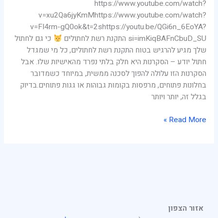
https://www.youtube.com/watch?
v=xu2Qa6jyKmMhttps://www.youtube.com/watch?
v=FI4rm-gQ0ok&t=2shttps://youtu.be/QGi6n_6EoYA?
si=imKiqBAFnCbuD_SU התקנת רשת לחתולים
כי גם לחתול
שלך מגיע להרגיש בטוח התקנת רשת לחתולים, כל מי שמגדל
חתול יודע – הסקרנות היא חלק בלתי נפרד מהאישיות שלו. אבל
הסקרנות הזו עלולה להפוך לסכנה ממשית, במיוחד כשמדובר
בחלונות פתוחים, מרפסות בקומות גבוהות או גגות פתוחים.בדיוק
בגלל זה, יותר ויותר
Read More »
אזור הצפון