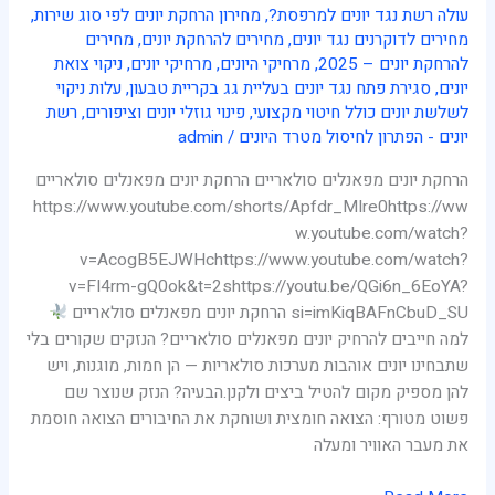
עולה רשת נגד יונים למרפסת?
,
מחירון הרחקת יונים לפי סוג שירות
,
מחירים לדוקרנים נגד יונים
,
מחירים להרחקת יונים
,
מחירים
להרחקת יונים – 2025
,
מרחיקי היונים
,
מרחיקי יונים
,
ניקוי צואת
יונים
,
סגירת פתח נגד יונים בעליית גג בקריית טבעון
,
עלות ניקוי
לשלשת יונים כולל חיטוי מקצועי
,
פינוי גוזלי יונים וציפורים
,
רשת
יונים - הפתרון לחיסול מטרד היונים
/
admin
הרחקת יונים מפאנלים סולאריים הרחקת יונים מפאנלים סולאריים
https://www.youtube.com/shorts/Apfdr_MIre0https://ww
w.youtube.com/watch?
v=AcogB5EJWHchttps://www.youtube.com/watch?
v=FI4rm-gQ0ok&t=2shttps://youtu.be/QGi6n_6EoYA?
si=imKiqBAFnCbuD_SU הרחקת יונים מפאנלים סולאריים
למה חייבים להרחיק יונים מפאנלים סולאריים? הנזקים שקורים בלי
שתבחינו יונים אוהבות מערכות סולאריות — הן חמות, מוגנות, ויש
להן מספיק מקום להטיל ביצים ולקנן.הבעיה? הנזק שנוצר שם
פשוט מטורף: הצואה חומצית ושוחקת את החיבורים הצואה חוסמת
את מעבר האוויר ומעלה