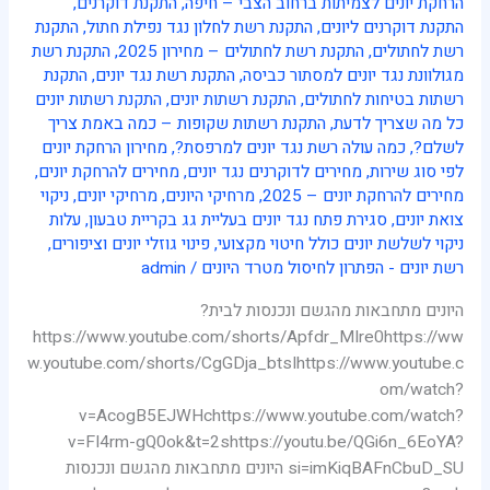
הרחקת יונים לצמיתות ברחוב הצבי – חיפה
,
התקנת דוקרנים
,
התקנת דוקרנים ליונים
,
התקנת רשת לחלון נגד נפילת חתול
,
התקנת
רשת לחתולים
,
התקנת רשת לחתולים – מחירון 2025
,
התקנת רשת
מגולוונת נגד יונים למסתור כביסה
,
התקנת רשת נגד יונים
,
התקנת
רשתות בטיחות לחתולים
,
התקנת רשתות יונים
,
התקנת רשתות יונים
כל מה שצריך לדעת
,
התקנת רשתות שקופות – כמה באמת צריך
לשלם?
,
כמה עולה רשת נגד יונים למרפסת?
,
מחירון הרחקת יונים
לפי סוג שירות
,
מחירים לדוקרנים נגד יונים
,
מחירים להרחקת יונים
,
מחירים להרחקת יונים – 2025
,
מרחיקי היונים
,
מרחיקי יונים
,
ניקוי
צואת יונים
,
סגירת פתח נגד יונים בעליית גג בקריית טבעון
,
עלות
ניקוי לשלשת יונים כולל חיטוי מקצועי
,
פינוי גוזלי יונים וציפורים
,
רשת יונים - הפתרון לחיסול מטרד היונים
/
admin
היונים מתחבאות מהגשם ונכנסות לבית?
https://www.youtube.com/shorts/Apfdr_MIre0https://ww
w.youtube.com/shorts/CgGDja_btsIhttps://www.youtube.c
om/watch?
v=AcogB5EJWHchttps://www.youtube.com/watch?
v=FI4rm-gQ0ok&t=2shttps://youtu.be/QGi6n_6EoYA?
si=imKiqBAFnCbuD_SU היונים מתחבאות מהגשם ונכנסות