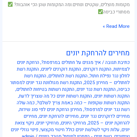
מקומות מוצלים, שקטים ונוחים.ומה המקומות שהן הכי אוהבות?
מסתורי כביסה
Read More »
מחירים להרחקת יונים
מחירים
להרחקת
כתיבת תגובה
/
איך מגנים על חתולים במרפסת?
,
הרחקת יונים
יונים
לצמיתות
,
התקנת דוקרנים
,
התקנת דוקרנים ליונים
,
התקנת רשת
לחלון נגד נפילת חתול
,
התקנת רשת לחתולים
,
התקנת רשת
לחתולים – מחירון 2025
,
התקנת רשת מגולוונת נגד יונים למסתור
כביסה
,
התקנת רשת נגד יונים
,
התקנת רשתות בטיחות לחתולים
,
התקנת רשתות יונים
,
התקנת רשתות יונים כל מה שצריך לדעת
,
התקנת רשתות שקופות – כמה באמת צריך לשלם?
,
כמה עולה
רשת נגד יונים למרפסת?
,
מחירון הרחקת יונים לפי סוג שירות
,
מחירים לדוקרנים נגד יונים
,
מחירים להרחקת יונים
,
מחירים
להרחקת יונים – 2025
,
מרחיקי היונים
,
מרחיקי יונים
,
ניקוי צואת
יונים
,
עלות ניקוי לשלשת יונים כולל חיטוי מקצועי
,
פינוי גוזלי יונים
וציפורים
,
רשת יונים - הפתרון לחיסול מטרד היונים
/
admin