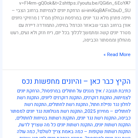
v=FI4rm-gQ0ok&t=2shttps://youtu.be/QGi6n_6EoYA?
si=imKiqBAFnCbuD_SU הרחקת יונים לצמיתות ברחוב הצבי –
חיפה פתרון מלא נגד יונים במרפסת ובחלון ממ"ד | מרחיקי היונים
אורן ברחוב הצבי שבאזור הכרמל בחיפה, התמודדה דיירת עם
מטרד יונים קשה ומתמשך:לכלוך בכל יום, ריח חזק ולא נעים, רעש
מהחלון וממסתור הכביסה,
Read More »
הקיץ כבר כאן – והיונים מחפשות נכס
הקיץ
כבר
כתיבת תגובה
/
איך מגנים על חתולים במרפסת?
,
הרחקת יונים
כאן
לצמיתות
,
התקנת דוקרנים
,
התקנת דוקרנים ליונים
,
התקנת רשת
–
לחלון נגד נפילת חתול
,
התקנת רשת לחתולים
,
התקנת רשת
והיונים
לחתולים – מחירון 2025
,
התקנת רשת מגולוונת נגד יונים למסתור
מחפשות
כביסה
,
התקנת רשת נגד יונים
,
התקנת רשתות בטיחות לחתולים
,
נכס
התקנת רשתות יונים
,
התקנת רשתות יונים כל מה שצריך לדעת
,
התקנת רשתות שקופות – כמה באמת צריך לשלם?
,
כמה עולה