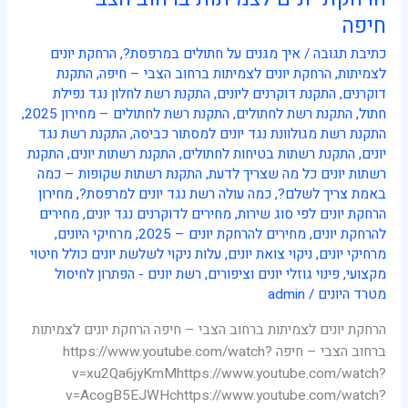
יונים
חיפה
לצמיתות
כתיבת תגובה
/
איך מגנים על חתולים במרפסת?
,
הרחקת יונים
ברחוב
לצמיתות
,
הרחקת יונים לצמיתות ברחוב הצבי – חיפה
,
התקנת
הצבי
דוקרנים
,
התקנת דוקרנים ליונים
,
התקנת רשת לחלון נגד נפילת
–
חתול
,
התקנת רשת לחתולים
,
התקנת רשת לחתולים – מחירון 2025
,
חיפה
התקנת רשת מגולוונת נגד יונים למסתור כביסה
,
התקנת רשת נגד
יונים
,
התקנת רשתות בטיחות לחתולים
,
התקנת רשתות יונים
,
התקנת
רשתות יונים כל מה שצריך לדעת
,
התקנת רשתות שקופות – כמה
באמת צריך לשלם?
,
כמה עולה רשת נגד יונים למרפסת?
,
מחירון
הרחקת יונים לפי סוג שירות
,
מחירים לדוקרנים נגד יונים
,
מחירים
להרחקת יונים
,
מחירים להרחקת יונים – 2025
,
מרחיקי היונים
,
מרחיקי יונים
,
ניקוי צואת יונים
,
עלות ניקוי לשלשת יונים כולל חיטוי
מקצועי
,
פינוי גוזלי יונים וציפורים
,
רשת יונים - הפתרון לחיסול
מטרד היונים
/
admin
הרחקת יונים לצמיתות ברחוב הצבי – חיפה הרחקת יונים לצמיתות
ברחוב הצבי – חיפה https://www.youtube.com/watch?
v=xu2Qa6jyKmMhttps://www.youtube.com/watch?
v=AcogB5EJWHchttps://www.youtube.com/watch?