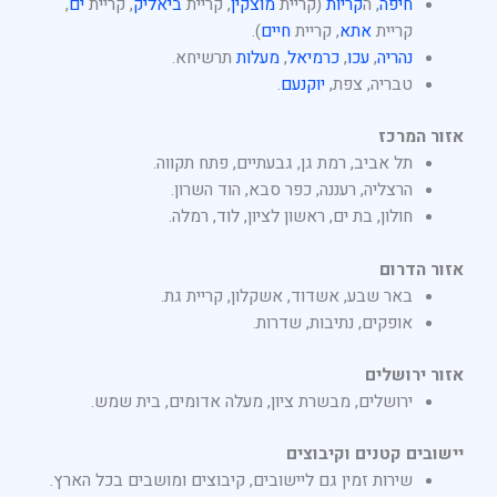
חיפה
, ה
קריות
(קריית
מוצקין
, קריית
ביאליק
, קריית
ים
,
קריית
אתא
, קריית
חיים
).
נהריה
,
עכו
,
כרמיאל
,
מעלות
תרשיחא.
טבריה, צפת,
יוקנעם
.
אזור המרכז
תל אביב, רמת גן, גבעתיים, פתח תקווה.
הרצליה, רעננה, כפר סבא, הוד השרון.
חולון, בת ים, ראשון לציון, לוד, רמלה.
אזור הדרום
באר שבע, אשדוד, אשקלון, קריית גת.
אופקים, נתיבות, שדרות.
אזור ירושלים
ירושלים, מבשרת ציון, מעלה אדומים, בית שמש.
יישובים קטנים וקיבוצים
שירות זמין גם ליישובים, קיבוצים ומושבים בכל הארץ.