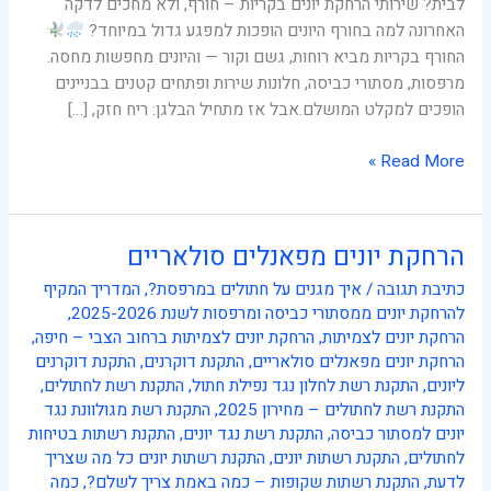
לבית? שירותי הרחקת יונים בקריות – חורף, ולא מחכים לדקה
האחרונה למה בחורף היונים הופכות למפגע גדול במיוחד?
החורף בקריות מביא רוחות, גשם וקור — והיונים מחפשות מחסה.
מרפסות, מסתורי כביסה, חלונות שירות ופתחים קטנים בבניינים
הופכים למקלט המושלם.אבל אז מתחיל הבלגן: ריח חזק, […]
Read More »
הרחקת יונים מפאנלים סולאריים
הרחקת
יונים
כתיבת תגובה
/
איך מגנים על חתולים במרפסת?
,
המדריך המקיף
מפאנלים
להרחקת יונים ממסתורי כביסה ומרפסות לשנת 2025-2026
,
סולאריים
הרחקת יונים לצמיתות
,
הרחקת יונים לצמיתות ברחוב הצבי – חיפה
,
הרחקת יונים מפאנלים סולאריים
,
התקנת דוקרנים
,
התקנת דוקרנים
ליונים
,
התקנת רשת לחלון נגד נפילת חתול
,
התקנת רשת לחתולים
,
התקנת רשת לחתולים – מחירון 2025
,
התקנת רשת מגולוונת נגד
יונים למסתור כביסה
,
התקנת רשת נגד יונים
,
התקנת רשתות בטיחות
לחתולים
,
התקנת רשתות יונים
,
התקנת רשתות יונים כל מה שצריך
לדעת
,
התקנת רשתות שקופות – כמה באמת צריך לשלם?
,
כמה