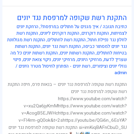
התקנת רשת שקופה למרפסת נגד יונים
התקנת
רשת
כתיבת תגובה
/
איך מגנים על חתולים במרפסת?
,
הרחקת יונים
שקופה
לצמיתות
,
התקנת דוקרנים
,
התקנת דוקרנים ליונים
,
התקנת רשת
למרפסת
לחלון נגד נפילת חתול
,
התקנת רשת לחתולים
,
התקנת רשת מגולוונת
נגד
נגד יונים למסתור כביסה
,
התקנת רשת נגד יונים
,
התקנת רשתות
יונים
בטיחות לחתולים
,
התקנת רשתות יונים
,
התקנת רשתות יונים כל מה
שצריך לדעת
,
מרחיקי היונים
,
מרחיקי יונים
,
ניקוי צואת יונים
,
פינוי
גוזלי יונים וציפורים
,
רשת יונים - הפתרון לחיסול מטרד היונים
/
admin
התקנת רשת שקופה למרפסת נגד יונים – בנאות פרס, חיפה התקנת
רשת שקופה למרפסת נגד יונים
https://www.youtube.com/watch?
v=xu2Qa6jyKmMhttps://www.youtube.com/watch?
v=AcogB5EJWHchttps://www.youtube.com/watch?
v=FI4rm-gQ0ok&t=2shttps://youtu.be/QGi6n_6EoYA?
si=imKiqBAFnCbuD_SU התקנת רשת שקופה למרפסת נגד יונים