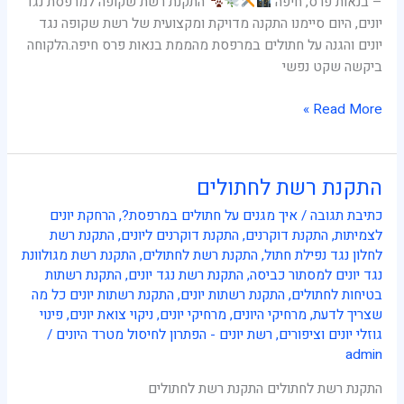
– בנאות פרס, חיפה
התקנת רשת שקופה למרפסת נגד
יונים, היום סיימנו התקנה מדויקת ומקצועית של רשת שקופה נגד
יונים והגנה על חתולים במרפסת מהממת בנאות פרס חיפה.הלקוחה
ביקשה שקט נפשי
Read More »
התקנת רשת לחתולים
התקנת
רשת
כתיבת תגובה
/
איך מגנים על חתולים במרפסת?
,
הרחקת יונים
לחתולים
לצמיתות
,
התקנת דוקרנים
,
התקנת דוקרנים ליונים
,
התקנת רשת
לחלון נגד נפילת חתול
,
התקנת רשת לחתולים
,
התקנת רשת מגולוונת
נגד יונים למסתור כביסה
,
התקנת רשת נגד יונים
,
התקנת רשתות
בטיחות לחתולים
,
התקנת רשתות יונים
,
התקנת רשתות יונים כל מה
שצריך לדעת
,
מרחיקי היונים
,
מרחיקי יונים
,
ניקוי צואת יונים
,
פינוי
גוזלי יונים וציפורים
,
רשת יונים - הפתרון לחיסול מטרד היונים
/
admin
התקנת רשת לחתולים התקנת רשת לחתולים