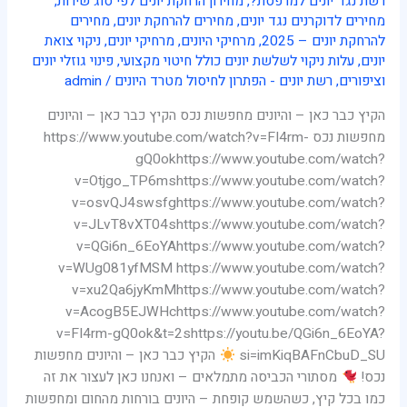
רשת נגד יונים למרפסת?
,
מחירון הרחקת יונים לפי סוג שירות
,
מחירים לדוקרנים נגד יונים
,
מחירים להרחקת יונים
,
מחירים
להרחקת יונים – 2025
,
מרחיקי היונים
,
מרחיקי יונים
,
ניקוי צואת
יונים
,
עלות ניקוי לשלשת יונים כולל חיטוי מקצועי
,
פינוי גוזלי יונים
וציפורים
,
רשת יונים - הפתרון לחיסול מטרד היונים
/
admin
הקיץ כבר כאן – והיונים מחפשות נכס הקיץ כבר כאן – והיונים
מחפשות נכס https://www.youtube.com/watch?v=FI4rm-
gQ0okhttps://www.youtube.com/watch?
v=Otjgo_TP6mshttps://www.youtube.com/watch?
v=osvQJ4swsfghttps://www.youtube.com/watch?
v=JLvT8vXT04shttps://www.youtube.com/watch?
v=QGi6n_6EoYAhttps://www.youtube.com/watch?
v=WUg081yfMSM https://www.youtube.com/watch?
v=xu2Qa6jyKmMhttps://www.youtube.com/watch?
v=AcogB5EJWHchttps://www.youtube.com/watch?
v=FI4rm-gQ0ok&t=2shttps://youtu.be/QGi6n_6EoYA?
si=imKiqBAFnCbuD_SU
הקיץ כבר כאן – והיונים מחפשות
נכס!
מסתורי הכביסה מתמלאים – ואנחנו כאן לעצור את זה
כמו בכל קיץ, כשהשמש קופחת – היונים בורחות מהחום ומחפשות