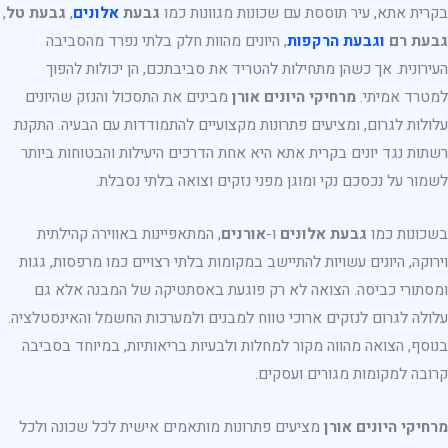
בקרית אתא, עיר תוססת עם שכונות מגוונות כמו
גבעת
אלונים
,
גבעת טל
,
גבעת רם
וגבעת הרקפות
, היונים מהוות חלק בלתי נפרד מהסביבה
העירונית. אך כשהן מתחילות להטריד את סביבתכם, הן יכולות להפוך
למטרד אמיתי.
מרחיקי היונים אורן
מבינים את התסכול והנזק שהיונים
עלולות לגרום, ומציעים פתרונות מקצועיים להתמודדות עם הבעיה. התקנת
רשתות נגד יונים בקרית אתא היא אחת הדרכים היעילות והבטוחות ביותר
לשמור על נכסכם נקי ומוגן מפני נזקים וצואה בלתי נסבלת.
בשכונות כמו
גבעת אלונים
ו-
אורנים
, המתאפיינות באווירה קהילתית
וירוקה, היונים עשויות להתיישב במקומות בלתי רצויים כמו מרפסות, גגות
ומסתורי כביסה. הצואה לא רק פוגעת באסתטיקה של המבנה אלא גם
עלולה לגרום לנזקים ארוכי טווח למבנים ולמערכות החשמל והאינסטלציה.
בנוסף, הצואה מהווה מקור למחלות ולבעיות בריאותיות, במיוחד בסביבה
קרובה למקומות מגורים ועסקים.
מרחיקי היונים אורן
מציעים פתרונות מותאמים אישית לכל שכונה ולכל