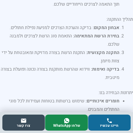
תוך התאמה לצרכים הייחודיים שלכם.
תהליך ההתקנה:
אבחון המקום:
בדיקה והערכת הצרכים למניעת נפילת חתולים.
בחירת הרשת המתאימה:
התאמת סוג הרשת לצרכים ולמבנה
שלכם.
התקנה מקצועית:
התקנת הרשת בצורה מדויקת ומאובטחת על ידי
צוות מיומן.
בדיקה ואימות:
ווידוא שהרשת מותקנת בצורה נכונה ופועלת בצורה
מיטבית.
יתרונות הבחירה בנו:
חומרים איכותיים:
שימוש ברשתות בטוחות ועמידות לכל סוגי
החתולים והמבנים.
צוות מקצועי:
צוות מנוסה שמבצע את ההתקנה בצורה מקצועית
ומהירה.
חייגו עכשיו
שלחו WhatsApp
צרו קשר