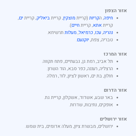
אזור הצפון
חיפה
, ה
קריות
(קריית
מוצקין
, קריית
ביאליק
, קריית
ים
,
קריית
אתא
, קריית
חיים
).
נהריה
,
עכו
,
כרמיאל
,
מעלות
תרשיחא.
טבריה, צפת,
יוקנעם
.
אזור המרכז
תל אביב, רמת גן, גבעתיים, פתח תקווה.
הרצליה, רעננה, כפר סבא, הוד השרון.
חולון, בת ים, ראשון לציון, לוד, רמלה.
אזור הדרום
באר שבע, אשדוד, אשקלון, קריית גת.
אופקים, נתיבות, שדרות.
אזור ירושלים
ירושלים, מבשרת ציון, מעלה אדומים, בית שמש.