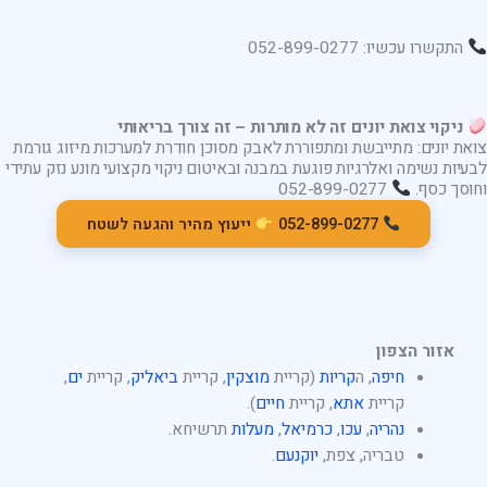
התקשרו עכשיו: 052-899-0277
ניקוי צואת יונים זה לא מותרות – זה צורך בריאותי
צואת יונים: מתייבשת ומתפוררת לאבק מסוכן חודרת למערכות מיזוג גורמת
לבעיות נשימה ואלרגיות פוגעת במבנה ובאיטום ניקוי מקצועי מונע נזק עתידי
וחוסך כסף.
052-899-0277
052-899-0277
ייעוץ מהיר והגעה לשטח
אזור הצפון
חיפה
, ה
קריות
(קריית
מוצקין
, קריית
ביאליק
, קריית
ים
,
קריית
אתא
, קריית
חיים
).
נהריה
,
עכו
,
כרמיאל
,
מעלות
תרשיחא.
טבריה, צפת,
יוקנעם
.