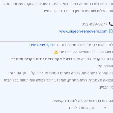
חברה ארצית המתמחה בניקוי צואת יונים וציפורים ובהתקנת פתרונות מניעה,
עם פעילות שוטפת וניסיון מוכח גם בקרית חיים.
052-899-0277
www.pigeon-removers.com
למה תושבי קרית חיים מחפשים חברה ל
ניקוי צואת יונים
כשהבעיה כבר משפיעה על היום־יום
ברוב המקרים, הפנייה אל
חברה לניקוי צואת יונים בקרית חיים
לא
נעשית מיד.
זה מתחיל ביונה אחת, בכמה כתמים קטנים או בריח קל – אך עם הזמן
הצואה מצטברת, הריח מתחזק, והמפגע הופך לבעיה שמורגשת בכל הבית
או הבניין.
הסיבות הנפוצות לפנייה לחברה מקצועית:
ריח חזק שחודר לדירה