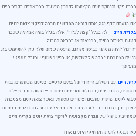
חברת ניקוי והרחקת יונים מקצועית לפתרון מפגעים תברואתיים בקרית חיים
אם הגעתם לדף הזה, אתם כנראה
מחפשים חברה לניקוי צואת יונים
בקרית חיים
– לא בגלל “קצת לכלוך”, אלא בגלל בעיה אמיתית שכבר
פוגעת באיכות החיים, בבריאות או במראה המבנה.
זה יכול להיות מסתור כביסה מזוהם, מרפסת שמש שלא ניתן להשתמש בה,
גג עם הצטברות כבדה של לשלשת, או בניין משותף שסובל ממפגע
מתמשך.
קרית חיים
, עם השילוב הייחודי של בתים פרטיים, בניינים משותפים, גגות
שטוחים, גגות רעפים, פרגולות ומרפסות פתוחות – מהווה מוקד פעילות
טבעי ליונים, מיינות, עורבים וציפורים נוספות. כאשר צואת יונים מצטברת
לאורך זמן, מדובר כבר לא במטרד אסתטי אלא בבעיה תברואתית מסוכנת
שמחייבת טיפול של
חברה מקצועית לניקוי צואת יונים בקרית חיים
.
כאן נכנסת לתמונה
מרחיקי היונים אורן
–