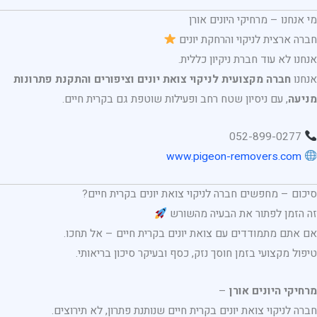
מי אנחנו – מרחיקי היונים אורן
חברה ארצית לניקוי והרחקת יונים
אנחנו לא עוד חברת ניקיון כללית.
אנחנו
חברה מקצועית לניקוי צואת יונים וציפורים והתקנת פתרונות
מניעה
, עם ניסיון שטח רחב ופעילות שוטפת גם בקרית חיים.
052-899-0277
www.pigeon-removers.com
סיכום – מחפשים חברה לניקוי צואת יונים בקרית חיים?
זה הזמן לפתור את הבעיה מהשורש
אם אתם מתמודדים עם צואת יונים בקרית חיים – אל תחכו.
טיפול מקצועי בזמן חוסך נזק, כסף ובעיקר סיכון בריאותי.
מרחיקי היונים אורן
–
חברה לניקוי צואת יונים בקרית חיים שנותנת פתרון, לא תירוצים.