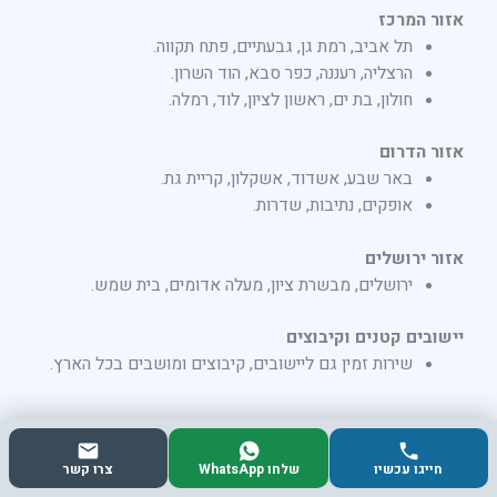
אזור המרכז
תל אביב, רמת גן, גבעתיים, פתח תקווה.
הרצליה, רעננה, כפר סבא, הוד השרון.
חולון, בת ים, ראשון לציון, לוד, רמלה.
אזור הדרום
באר שבע, אשדוד, אשקלון, קריית גת.
אופקים, נתיבות, שדרות.
אזור ירושלים
ירושלים, מבשרת ציון, מעלה אדומים, בית שמש.
יישובים קטנים וקיבוצים
שירות זמין גם ליישובים, קיבוצים ומושבים בכל הארץ.
שעות פעילות
חייגו עכשיו
שלחו WhatsApp
צרו קשר