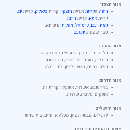
אזור הצפון
חיפה
, ה
קריות
(קריית
מוצקין
, קריית
ביאליק
, קריית
ים
,
קריית
אתא
, קריית
חיים
).
נהריה
,
עכו
,
כרמיאל
,
מעלות
תרשיחא.
טבריה, צפת,
יוקנעם
.
אזור המרכז
תל אביב, רמת גן, גבעתיים, פתח תקווה.
הרצליה, רעננה, כפר סבא, הוד השרון.
חולון, בת ים, ראשון לציון, לוד, רמלה.
אזור הדרום
באר שבע, אשדוד, אשקלון, קריית גת.
אופקים, נתיבות, שדרות.
אזור ירושלים
ירושלים, מבשרת ציון, מעלה אדומים, בית שמש.
יישובים קטנים וקיבוצים