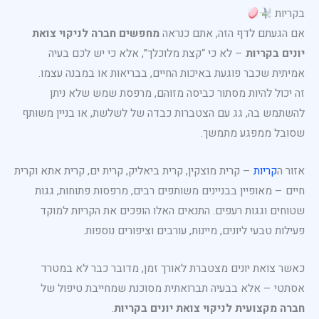
בקריות
אם הגעתם לדף הזה, אתם כנראה
מחפשים חברה לניקוי צואת
יונים בקריות
– לא כי “קצת מלוכלך”, אלא כי יש לכם בעיה
אמיתית שכבר פוגעת באיכות החיים, בבריאות או במבנה עצמו.
זה יכול להיות מסתור כביסה מזוהם, מרפסת שמש שלא ניתן
להשתמש בה, גג עם הצטברות כבדה של לשלשת, או בניין משותף
שסובל ממפגע מתמשך.
אזור ה
קריות
– קרית מוצקין, קרית ביאליק, קרית ים, קרית אתא וקרית
חיים – מאופיין בבניינים משותפים רבים, מרפסות פתוחות, גגות
שטוחים וגגות רעפים. התנאים האלו הופכים את הקריות למוקד
פעילות טבעי ליונים, מיינות, עורבים וציפורים נוספות.
כאשר צואת יונים מצטברת לאורך זמן, מדובר כבר לא במטרד
אסתטי – אלא בבעיה תברואתית מסוכנת שמחייבת טיפול של
חברה מקצועית לניקוי צואת יונים בקריות
.