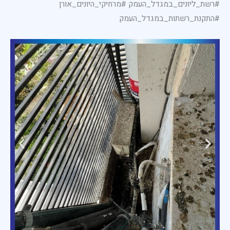
#רשת_ליונים_במגדל_העמק #מרחיקי_היונים_אורן
#התקנת_רשתות_במגדל_העמק