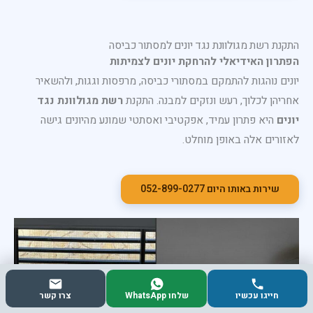
התקנת רשת מגולוונת נגד יונים למסתור כביסה
הפתרון האידיאלי להרחקת יונים לצמיתות
יונים נוהגות להתמקם במסתורי כביסה, מרפסות וגגות, ולהשאיר
אחריהן לכלוך, רעש ונזקים למבנה. התקנת
רשת מגולוונת נגד
יונים
היא פתרון עמיד, אפקטיבי ואסתטי שמונע מהיונים גישה
לאזורים אלה באופן מוחלט.
שירות באותו היום 052-899-0277
חייגו עכשיו
שלחו WhatsApp
צרו קשר