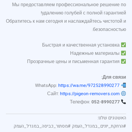
Мы предоставляем профессиональное решение по
удалению голубей с полной гарантией!
Обратитесь к нам сегодня и наслаждайтесь чистотой и
безопасностью.
Быстрая и качественная установка
Надежные материалы
Прозрачные цены и письменная гарантия
Для связи:
https://wa.me/972528990277
WhatsApp:
https://pigeon-removers.com
Сайт:
052-8990277
Телефон:
האשטגים שלנו:
#הרחקת_יונים_במגדל_העמק #מסתור_כביסה_במגדל_העמק