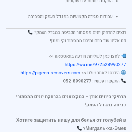
התקנת רשתות UV שקופות
עבודות סגירה מקצועיות במגדל העמק והסביבה
רוצים להרחיק יונים ממסתור הכביסה במגדל העמק?
פנו אלינו עוד היום ותיהנו ממסתור נקי ומוגן!
לחצו כאן לשליחת הודעה בוואטסאפ >>
https://wa.me/972528990277
היכנסו לאתר שלנו >>
https://pigeon-removers.com
התקשרו עכשיו:
052-8990277
מרחיקי היונים אורן – המקצוענים בהרחקת יונים ממסתורי
כביסה במגדל העמק!
Хотите защитить нишу для белья от голубей в
Мигдаль-ха-Эмек?