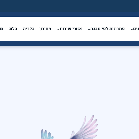
ים
פתרונות לפי מבנה
אזורי שירות
מחירון
גלריה
בלוג
צו
⌄
⌄
⌄